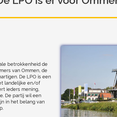
De LPO is er voor Omme
okale betrokkenheid de
emers van Ommen, de
hartigen. De LPO is een
t landelijke en/of
ert ieders mening,
. De partij wil een
ijn in het belang van
p.