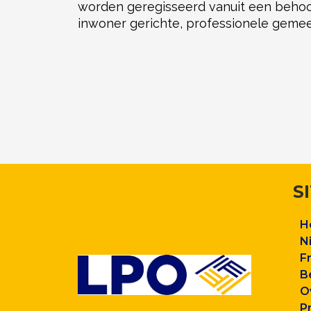
worden geregisseerd vanuit een behoor
inwoner gerichte, professionele gemeen
S
H
N
F
B
O
P