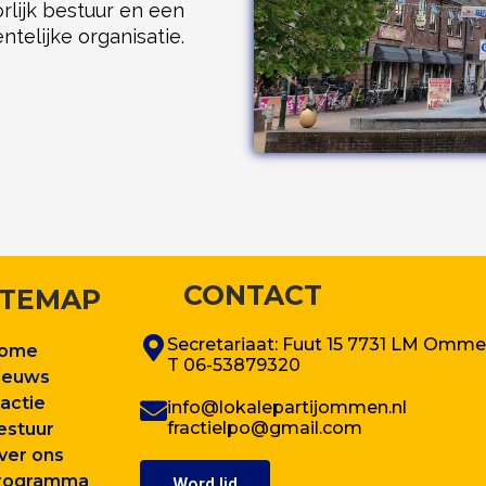
lijk bestuur en een
telijke organisatie.
CONTACT
ITEMAP
Secretariaat: Fuut 15 7731 LM Omm
ome
T 06-53879320
ieuws
ractie
info@lokalepartijommen.nl
fractielpo@gmail.com
estuur
ver ons
rogram
ma
Word lid