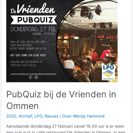
PubQuiz bij de Vrienden in
Ommen
2020
,
Archief
,
LPO
,
Nieuws
/ Door
Wendy Hemmink
Aanstaande donderdag 27 februari vanaf 19.00 uur is er weer
een pub quiz in café restaurant De Vrienden in Ommen. In een