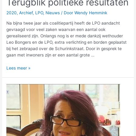
Terugblik politieke resultaten
2020
,
Archief
,
LPO
,
Nieuws
/ Door
Wendy Hemmink
Na bijna twee jaar als coalitiepartij heeft de LPO aandacht
gevraagd voor veel zaken waarvan een aantal ook
gerealiseerd zijn. Onlangs nog is er mede dankzij wethouder
Leo Bongers en de LPO, extra verlichting en borden geplaatst
bij het zebrapad over de Schurinkstraat. Door in gesprek te
gaan met inwoners zijn er een aantal grote …
Lees meer »
Machteld
Buter
overleden