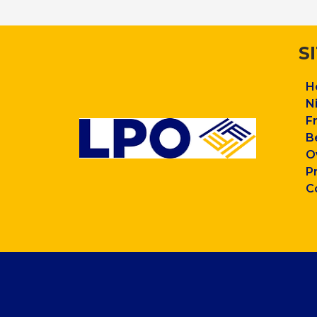
S
H
N
F
B
O
P
C