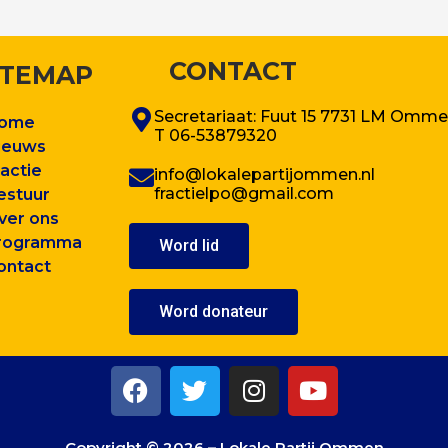
CONTACT
ITEMAP
Secretariaat: Fuut 15 7731 LM Omm
ome
T 06-53879320
ieuws
ractie
info@lokalepartijommen.nl
fractielpo@gmail.com
estuur
ver ons
rogram
ma
Word lid
ontact
Word donateur
F
T
I
Y
a
w
n
o
c
i
s
u
Copyright © 2026 – Lokale Partij Ommen