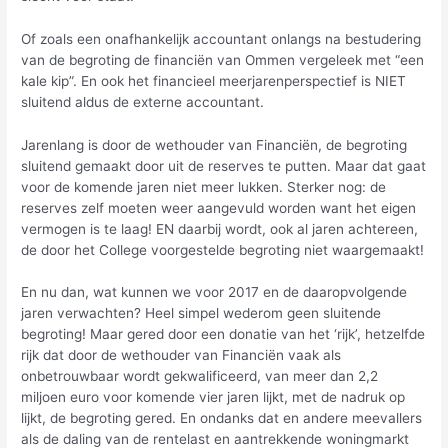
Of zoals een onafhankelijk accountant onlangs na bestudering
van de begroting de financiën van Ommen vergeleek met “een
kale kip”. En ook het financieel meerjarenperspectief is NIET
sluitend aldus de externe accountant.
Jarenlang is door de wethouder van Financiën, de begroting
sluitend gemaakt door uit de reserves te putten. Maar dat gaat
voor de komende jaren niet meer lukken. Sterker nog: de
reserves zelf moeten weer aangevuld worden want het eigen
vermogen is te laag! EN daarbij wordt, ook al jaren achtereen,
de door het College voorgestelde begroting niet waargemaakt!
En nu dan, wat kunnen we voor 2017 en de daaropvolgende
jaren verwachten? Heel simpel wederom geen sluitende
begroting! Maar gered door een donatie van het ‘rijk’, hetzelfde
rijk dat door de wethouder van Financiën vaak als
onbetrouwbaar wordt gekwalificeerd, van meer dan 2,2
miljoen euro voor komende vier jaren lijkt, met de nadruk op
lijkt, de begroting gered. En ondanks dat en andere meevallers
als de daling van de rentelast en aantrekkende woningmarkt