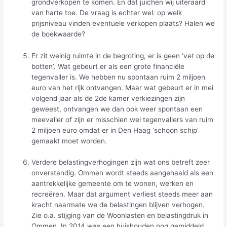
grondverkopen te komen. En dat juichen wij uiteraard
van harte toe. De vraag is echter wel: op welk
prijsniveau vinden eventuele verkopen plaats? Halen we
de boekwaarde?
Er zit weinig ruimte in de begroting, er is geen ‘vet op de
botten’. Wat gebeurt er als een grote financiële
tegenvaller is. We hebben nu spontaan ruim 2 miljoen
euro van het rijk ontvangen. Maar wat gebeurt er in mei
volgend jaar als de 2de kamer verkiezingen zijn
geweest, ontvangen we dan ook weer spontaan een
meevaller of zijn er misschien wel tegenvallers van ruim
2 miljoen euro omdat er in Den Haag ‘schoon schip’
gemaakt moet worden.
Verdere belastingverhogingen zijn wat ons betreft zeer
onverstandig. Ommen wordt steeds aangehaald als een
aantrekkelijke gemeente om te wonen, werken en
recreëren. Maar dat argument verliest steeds meer aan
kracht naarmate we de belastingen blijven verhogen.
Zie o.a. stijging van de Woonlasten en belastingdruk in
Ommen. In 2014 was een huishouden nog gemiddeld