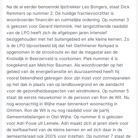
Na de al eerder benoemde lijsttrekker Leo Bongers, staat Dick
Remmers op nummer 2. De huidige fractievoorzitter is
woordvoerder financiën en ruimtelijke ordening. Op nummer 3
is gekozen voor Gerard Hemmink. Het langstzittende raadslid
van de LPO heeft zich de afgelopen jaren intensief
beziggehouden met het buitengebied en alle kleine kernen. Zo
is de LPO bijvoorbeeld blij dat het Giethmener Kerkpad is
opgenomen in de strooiroute en dat de megastal aan de
Knolsdijk in Beerzerveld is voorkomen. Plek nummer 4 is
toegekend aan Melchior Bauman. Als woordvoerder op het
gebied van de energietransitie en duurzaamheid heeft hij
vooral bekendheid gekregen door zijn inzet voor zonnepanelen
op het dak in plaats van op landbouwgrond en de aandacht
voor de gezondheidsaspecten van windmolens. Op nummer 5
staat de eerste nieuwkomer in de persoon van Ron de Wit. Nu
nog woonachtig in Wijhe maar binnenkort woonachtig in
Ommen. Ron de Wit is nu nog raadslid voor de partij
Gemeentebelangen in Olst-Wijhe. Op nummer 6 is gekozen
voor Adri Pouw uit Lemele. Adri maakt zich al jaren sterk voor
de leefbaarheid van de kleine kernen en wil zich daar in de
gemeenteraad ook 200% voor inzetten. Op nummer 7 staat de