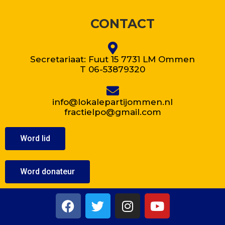
CONTACT
Secretariaat: Fuut 15 7731 LM Ommen
T 06-53879320
info@lokalepartijommen.nl
fractielpo@gmail.com
Word lid
Word donateur
F
T
I
Y
a
w
n
o
c
i
s
u