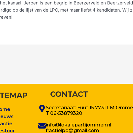
et kanaal. Jeroen is een begrip in Beerzerveld en Beerzervel
igd op de lijst van de LPO, met maar liefst 4 kandidaten. Wij z
reven!
CONTACT
ITEMAP
Secretariaat: Fuut 15 7731 LM Omm
ome
T 06-53879320
ieuws
ractie
info@lokalepartijommen.nl
fractielpo@gmail.com
estuur