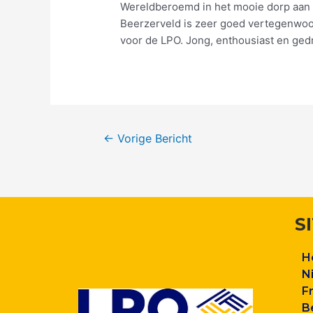
Wereldberoemd in het mooie dorp aan h
Beerzerveld is zeer goed vertegenwoord
voor de LPO. Jong, enthousiast en ged
←
Vorige Bericht
S
H
N
F
B