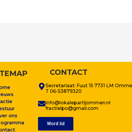
CONTACT
ITEMAP
Secretariaat: Fuut 15 7731 LM Omm
ome
T 06-53879320
ieuws
ractie
info@lokalepartijommen.nl
fractielpo@gmail.com
estuur
ver ons
rogram
ma
Word lid
ontact