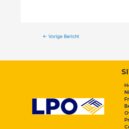
←
Vorige Bericht
S
H
N
F
B
O
P
C