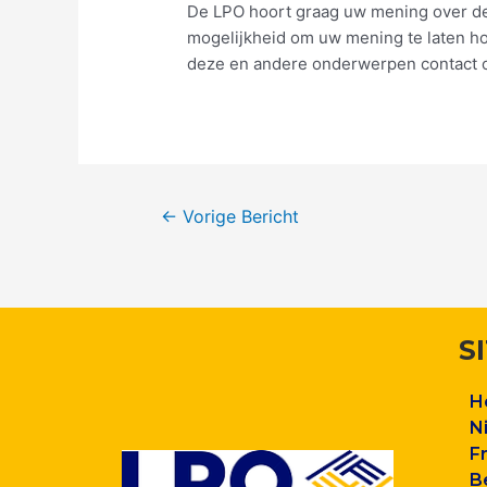
De LPO hoort graag uw mening over d
mogelijkheid om uw mening te laten ho
deze en andere onderwerpen contact 
←
Vorige Bericht
S
H
N
F
B