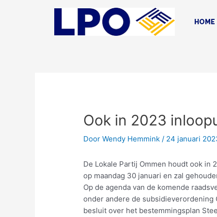
Ga
Bericht
naar
navigatie
HOME
de
inhoud
Ook in 2023 inloop
Door
Wendy Hemmink
/
24 januari 202
De Lokale Partij Ommen houdt ook in 20
op maandag 30 januari en zal gehouden
Op de agenda van de komende raadsve
onder andere de subsidieverordening G
besluit over het bestemmingsplan Ste