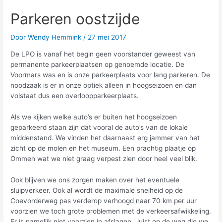
Parkeren oostzijde
Door
Wendy Hemmink
/
27 mei 2017
De LPO is vanaf het begin geen voorstander geweest van
permanente parkeerplaatsen op genoemde locatie. De
Voormars was en is onze parkeerplaats voor lang parkeren. De
noodzaak is er in onze optiek alleen in hoogseizoen en dan
volstaat dus een overloopparkeerplaats.
Als we kijken welke auto’s er buiten het hoogseizoen
geparkeerd staan zijn dat vooral de auto’s van de lokale
middenstand. We vinden het daarnaast erg jammer van het
zicht op de molen en het museum. Een prachtig plaatje op
Ommen wat we niet graag verpest zien door heel veel blik.
Ook blijven we ons zorgen maken over het eventuele
sluipverkeer. Ook al wordt de maximale snelheid op de
Coevorderweg pas verderop verhoogd naar 70 km per uur
voorzien we toch grote problemen met de verkeersafwikkeling.
Er is namelijk niet voorzien in afslagen. Juist op de weg die we