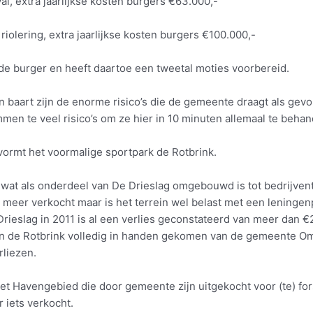
l, extra jaarlijkse kosten burgers €63.000,-
riolering, extra jaarlijkse kosten burgers €100.000,-
r de burger en heeft daartoe een tweetal moties voorbereid.
baart zijn de enorme risico’s die de gemeente draagt als gevo
en te veel risico’s om ze hier in 10 minuten allemaal te behan
 vormt het voormalige sportpark de Rotbrink.
 wat als onderdeel van De Drieslag omgebouwd is tot bedrijvent
l meer verkocht maar is het terrein wel belast met een leninge
ieslag in 2011 is al een verlies geconstateerd van meer dan €2
rein de Rotbrink volledig in handen gekomen van de gemeente
rliezen.
het Havengebied die door gemeente zijn uitgekocht voor (te) fo
 iets verkocht.