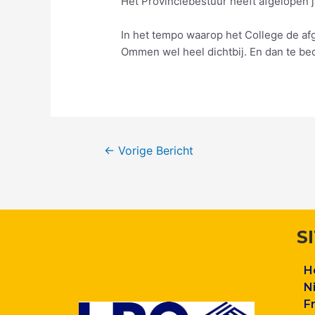
Het Provinciebestuur heeft afgelopen 
In het tempo waarop het College de af
Ommen wel heel dichtbij. En dan te b
←
Vorige Bericht
S
H
N
F