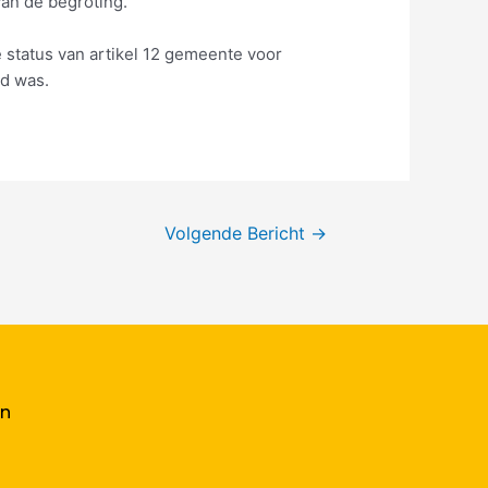
van de begroting.
 status van artikel 12 gemeente voor
d was.
Volgende Bericht
→
en