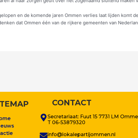
jaren al haar zorgen geuit over het zogenaamd sluitend maken 
gelopen en de komende jaren Ommen verlies laat lijden komt de
edenken dat Ommen één van de rijkere gemeenten van Nederlan
CONTACT
ITEMAP
Secretariaat: Fuut 15 7731 LM Omm
ome
T 06-53879320
ieuws
ractie
info@lokalepartijommen.nl