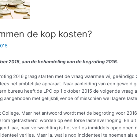
Ommen de kop kosten?
2015
mber 2015, aan de behandeling van de begroting 2016.
ting 2016 graag starten met de vraag waarmee wij geëindigd zi
ees het ambtelijke apparaat. Naar aanleiding van een geweld
ern bureau heeft de LPO op 1 oktober 2015 de volgende vraag a
ng aangeboden met gelijkblijvende of misschien wel lagere last
College. Maar het antwoord wordt met de begroting voor 2016 
rom ‘getrakteerd’ worden op een forse lastenverhoging. En uit 
nd jaar, naar verwachting is het verlies inmiddels opgelopen n
identeel verlies. Maar ja, wat is nog incidenteel te noemen als e