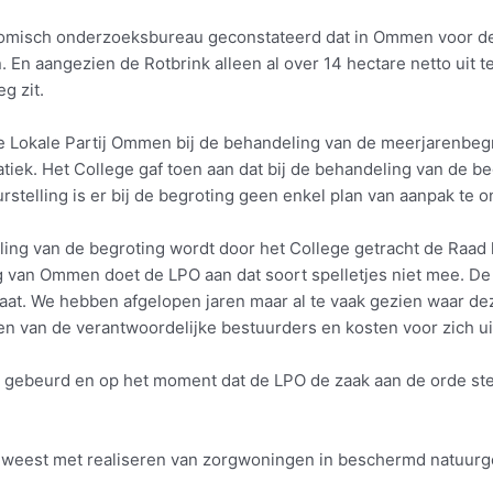
onomisch onderzoeksbureau geconstateerd dat in Ommen voor d
. En aangezien de Rotbrink alleen al over 14 hectare netto uit t
g zit.
de Lokale Partij Ommen bij de behandeling van de meerjarenbegr
iek. Het College gaf toen aan dat bij de behandeling van de be
rstelling is er bij de begroting geen enkel plan van aanpak te 
ing van de begroting wordt door het College getracht de Raad 
 van Ommen doet de LPO aan dat soort spelletjes niet mee. D
at. We hebben afgelopen jaren maar al te vaak gezien waar deze
 van de verantwoordelijke bestuurders en kosten voor zich ui
s gebeurd en op het moment dat de LPO de zaak aan de orde stel
r geweest met realiseren van zorgwoningen in beschermd natuur