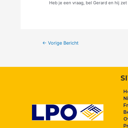
Heb je een vraag, bel Gerard en hij zet
←
Vorige Bericht
S
H
N
F
B
O
P