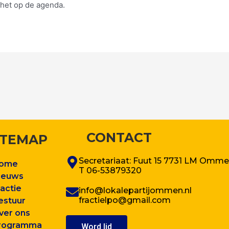
 het op de agenda.
CONTACT
ITEMAP
Secretariaat: Fuut 15 7731 LM Omm
ome
T 06-53879320
ieuws
ractie
info@lokalepartijommen.nl
fractielpo@gmail.com
estuur
ver ons
rogram
ma
Word lid